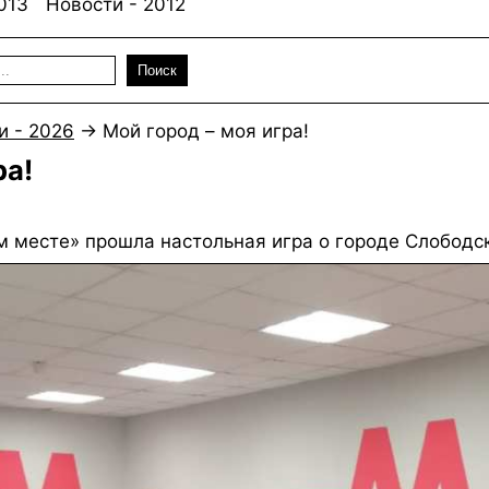
013
Новости - 2012
Поиск
и - 2026
→
Мой город – моя игра!
ра!
 месте» прошла настольная игра о городе Слободс