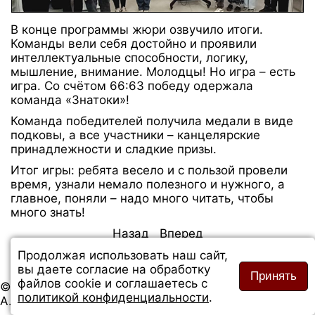
В конце программы жюри озвучило итоги.
Команды вели себя достойно и проявили
интеллектуальные способности, логику,
мышление, внимание. Молодцы! Но игра – есть
игра. Со счётом 66:63 победу одержала
команда «Знатоки»!
Команда победителей получила медали в виде
подковы, а все участники – канцелярские
принадлежности и сладкие призы.
Итог игры: ребята весело и с пользой провели
время, узнали немало полезного и нужного, а
главное, поняли – надо много читать, чтобы
много знать!
Назад
Вперед
Продолжая использовать наш сайт,
вы даете согласие на обработку
Принять
файлов cookie и соглашаетесь с
© 2026 Сайт Слободской городской библиотеки им.
политикой конфиденциальности
.
А. Грина. Все права защищены.