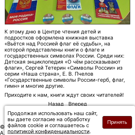
К этому дню в Центре чтения детей и
подростков оформлена книжная выставка
«Вьётся над Россией флаг её судьбы», на
которой представлены книги о флаге и
государственных символах России. Среди них:
Детская энциклопедия «О чём рассказывают
флаги», Сергей Тетерин «Символы России» из
серии «Наша страна», Е. В. Пчелов
«Государственные символы России-герб, флаг,
гимн» и многие другие.
Приходите к нам, книги ждут своих читателей!
Назад
Вперед
Продолжая использовать наш сайт,
вы даете согласие на обработку
Принять
файлов cookie и соглашаетесь с
© 2026 Сайт Слободской городской библиотеки им.
политикой конфиденциальности
.
А. Грина. Все права защищены.