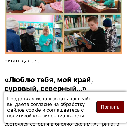
Читать далее...
«Люблю тебя, мой край,
суровый, северный…»
Опубликовано:
26 марта 2026
Продолжая использовать наш сайт,
вы даете согласие на обработку
«ЛЮБЛЮ ТЕБЯ, МОЙ КРАЙ, СУРОВЫЙ,
Принять
файлов cookie и соглашаетесь с
СЕВЕРНЫЙ…» – это название VI Слободского
политикой конфиденциальности
.
городского конкурса чтецов-ветеранов, который
состоялся сегодня в библиотеке им. А. Грина. В